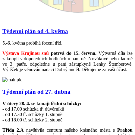
Týdenní plán od 4. května
5.-6. května probíhá focení tříd.
Výstava Krajinou snů
potrvá do 15. června.
Výtvarná díla lze
zakoupit v dopoledních hodinách u paní uč. Novákové nebo Jadrné
ve 3. patře, odpoledne u paní zástupkyně Lenky Štemberové.
Výtěžek je věnován nadaci Dobrý anděl. Děkujeme za vaši účast.
Týdenní plán od 27. dubna
V úterý 28. 4. se konají třídní schůzky:
- od 17.00 schůzka tř. důvěrníků
- od 17.30 tř. schůzky 1. stupně
- od 18.00 tř. schůzky 2. stupně
Třída 2.A
navštívila centrum našeho krásného města s
Prahou