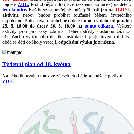
najdete
ZDE.
Podrobnější informace (seznam pomůcek) najdete v
této tabulce.
Každý se samozřejmě může přihlásit
jen na
JEDNU
aktivitu,
neboť budou probíhat současně během čtvrtečního
dopoledne. Přihlašování proběhne online formou v době
od pondělí
25. 5. 16.00 do úterý 26. 5. 18.00
na
tomto odkazu.
Veškeré
aktivity jsou pro žáky zdarma. Během středy dostanou žáci od
příslušného vyučujícího detailní instrukce k projektovému dni. Na
oběd se děti do školy vracejí,
odpolední výuka je zrušena.
Týdenní plán od 18. května
Na několik prvních fotek ze zájezdu do Itálie se můžete podívat
ZDE.