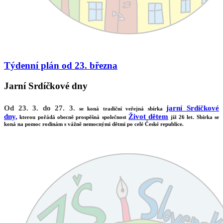
Týdenní plán od 23. března
Jarní Srdíčkové dny
Od 23. 3. do 27. 3.
jarní Srdíčkové
se koná tradiční veřejná sbírka
dny,
Život dětem
kterou pořádá obecně prospěšná společnost
již 26 let. Sbírka se
koná na pomoc rodinám s vážně nemocnými dětmi po celé České republice.