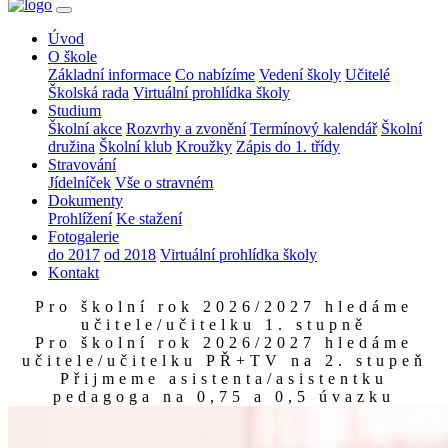
Úvod
O škole
Základní informace
Co nabízíme
Vedení školy
Učitelé
Školská rada
Virtuální prohlídka školy
Studium
Školní akce
Rozvrhy a zvonění
Termínový kalendář
Školní
družina
Školní klub
Kroužky
Zápis do 1. třídy
Stravování
Jídelníček
Vše o stravném
Dokumenty
Prohlížení
Ke stažení
Fotogalerie
do 2017
od 2018
Virtuální prohlídka školy
Kontakt
Pro školní rok 2026/2027 hledáme
učitele/učitelku 1. stupně
Pro školní rok 2026/2027 hledáme
učitele/učitelku PŘ+TV na 2. stupeň
Přijmeme asistenta/asistentku
pedagoga na 0,75 a 0,5 úvazku