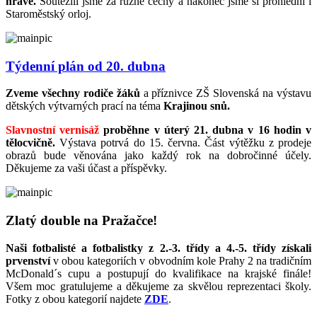
hravě.
Soutěžili jsme za různé cechy a nakonec jsme si prohlédni i
Staroměstský orloj.
Týdenní plán od 20. dubna
Zveme všechny rodiče žáků
a příznivce ZŠ Slovenská na výstavu
dětských výtvarných prací na téma
Krajinou snů.
Slavnostní vernisáž
proběhne v úterý 21. dubna v 16 hodin v
tělocvičně.
Výstava potrvá do 15. června. Část výtěžku z prodeje
obrazů bude věnována jako každý rok na dobročinné účely.
Děkujeme za vaši účast a příspěvky.
Zlatý double na Pražačce!
Naši fotbalisté a fotbalistky z 2.-3. třídy a 4.-5. třídy získali
prvenství
v obou kategoriích v obvodním kole Prahy 2 na tradičním
McDonald´s cupu a postupují do kvalifikace na krajské finále!
Všem moc gratulujeme a děkujeme za skvělou reprezentaci školy.
Fotky z obou kategorií najdete
ZDE
.