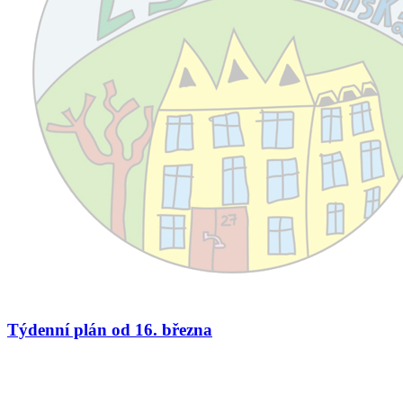
Týdenní plán od 16. března