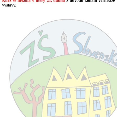
Kurz se nekoná v úterý 21. dubna
z důvodu konání vernisáže
výstavy.