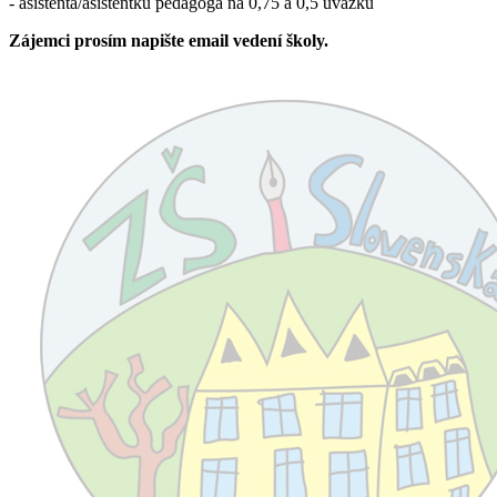
- asistenta/asistentku pedagoga na 0,75 a 0,5 úvazku
Zájemci prosím napište email vedení školy.