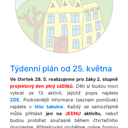
Týdenní plán od 25. května
Ve čtvrtek 28. 5. realizujeme pro žáky 2. stupně
projektový den plný zážitků.
Děti si budou moci
vybrat ze 13 aktivit, jejichž popis najdete
ZDE.
Podrobnější informace (seznam pomůcek)
najdete v
této tabulce.
Každý se samozřejmě
může přihlásit
jen na
JEDNU
aktivitu,
neboť
budou probíhat současně během čtvrtečního
dopoledne. Přihlašování proběhne online formou