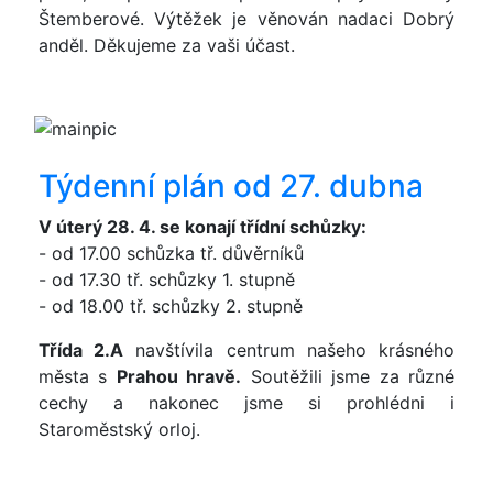
Štemberové. Výtěžek je věnován nadaci Dobrý
anděl. Děkujeme za vaši účast.
Týdenní plán od 27. dubna
V úterý 28. 4. se konají třídní schůzky:
- od 17.00 schůzka tř. důvěrníků
- od 17.30 tř. schůzky 1. stupně
- od 18.00 tř. schůzky 2. stupně
Třída 2.A
navštívila centrum našeho krásného
města s
Prahou hravě.
Soutěžili jsme za různé
cechy a nakonec jsme si prohlédni i
Staroměstský orloj.