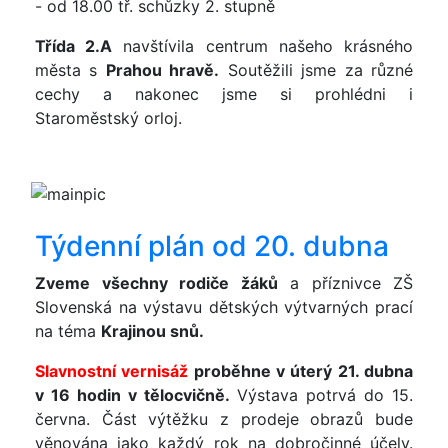
- od 18.00 tř. schůzky 2. stupně
Třída 2.A
navštívila centrum našeho krásného
města s
Prahou hravě.
Soutěžili jsme za různé
cechy a nakonec jsme si prohlédni i
Staroměstský orloj.
Týdenní plán od 20. dubna
Zveme všechny rodiče žáků
a příznivce ZŠ
Slovenská na výstavu dětských výtvarných prací
na téma
Krajinou snů.
Slavnostní vernisáž
proběhne v úterý 21. dubna
v 16 hodin v tělocvičně.
Výstava potrvá do 15.
června. Část výtěžku z prodeje obrazů bude
věnována jako každý rok na dobročinné účely.