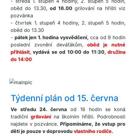
- středa 1. stupeň 4 hodiny, 2. stupeň 5 hodin,
oběd do 13.30,
od 16.00
grilování na hřišti viz
pozvánka
- čtvrtek 1. stupeň 4 hodiny, 2. stupeň 5 hodin,
oběd do 13.30
-
pátek jen 1. hodina vysvědčení,
cca od 9 hodin
poslední zvonění deváťákům,
oběd je nutné
přihlásit,
vydává se od 10:00 do 11:30,
družina
do 14:00
Týdenní plán od 15. června
Ve středu 24. června
od 16 hodin se koná
tradiční
grilování
na školním hřišti. Podrobnosti
najdete v pozvánce.
Připomínáme, že vstup pro
děti je pouze v doprovodu
vlastního rodiče.