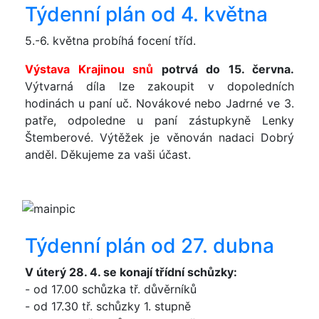
Týdenní plán od 4. května
5.-6. května probíhá focení tříd.
Výstava Krajinou snů
potrvá do 15. června.
Výtvarná díla lze zakoupit v dopoledních
hodinách u paní uč. Novákové nebo Jadrné ve 3.
patře, odpoledne u paní zástupkyně Lenky
Štemberové. Výtěžek je věnován nadaci Dobrý
anděl. Děkujeme za vaši účast.
Týdenní plán od 27. dubna
V úterý 28. 4. se konají třídní schůzky:
- od 17.00 schůzka tř. důvěrníků
- od 17.30 tř. schůzky 1. stupně