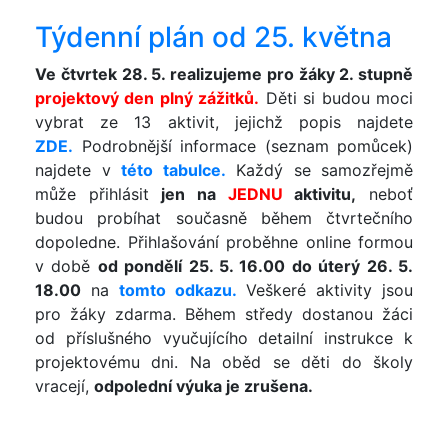
Týdenní plán od 25. května
Ve čtvrtek 28. 5. realizujeme pro žáky 2. stupně
projektový den plný zážitků.
Děti si budou moci
vybrat ze 13 aktivit, jejichž popis najdete
ZDE.
Podrobnější informace (seznam pomůcek)
najdete v
této tabulce.
Každý se samozřejmě
může přihlásit
jen na
JEDNU
aktivitu,
neboť
budou probíhat současně během čtvrtečního
dopoledne. Přihlašování proběhne online formou
v době
od pondělí 25. 5. 16.00 do úterý 26. 5.
18.00
na
tomto odkazu.
Veškeré aktivity jsou
pro žáky zdarma. Během středy dostanou žáci
od příslušného vyučujícího detailní instrukce k
projektovému dni. Na oběd se děti do školy
vracejí,
odpolední výuka je zrušena.