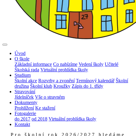
Úvod
O škole
Základní informace
Co nabízíme
Vedení školy
Učitelé
Školská rada
Virtuální prohlídka školy
Studium
Školní akce
Rozvrhy a zvonění
Termínový kalendář
Školní
družina
Školní klub
Kroužky
Zápis do 1. třídy
Stravování
Jídelníček
Vše o stravném
Dokumenty
Prohlížení
Ke stažení
Fotogalerie
do 2017
od 2018
Virtuální prohlídka školy
Kontakt
Pro školní rok 2026/2027 hledáme