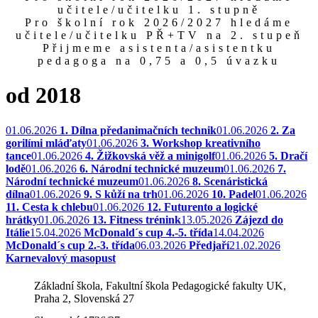
učitele/učitelku 1. stupně
Pro školní rok 2026/2027 hledáme
učitele/učitelku PŘ+TV na 2. stupeň
Přijmeme asistenta/asistentku
pedagoga na 0,75 a 0,5 úvazku
od 2018
01.06.2026
1. Dílna předanimačních technik
01.06.2026
2. Za
gorilími mláďaty
01.06.2026
3. Workshop kreativního
tance
01.06.2026
4. Žižkovská věž a minigolf
01.06.2026
5. Dračí
lodě
01.06.2026
6. Národní technické muzeum
01.06.2026
7.
Národní technické muzeum
01.06.2026
8. Scenáristická
dílna
01.06.2026
9. S kůží na trh
01.06.2026
10. Padel
01.06.2026
11. Cesta k chlebu
01.06.2026
12. Futurento a logické
hrátky
01.06.2026
13. Fitness trénink
13.05.2026
Zájezd do
Itálie
15.04.2026
McDonald´s cup 4.-5. třída
14.04.2026
McDonald´s cup 2.-3. třída
06.03.2026
Předjaří
21.02.2026
Karnevalový masopust
Základní škola, Fakultní škola Pedagogické fakulty UK,
Praha 2, Slovenská 27